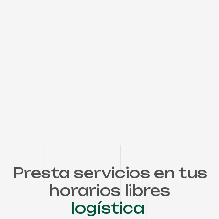
l
o
g
í
Presta servicios en tus
horarios libres
e
v
e
n
t
o
s